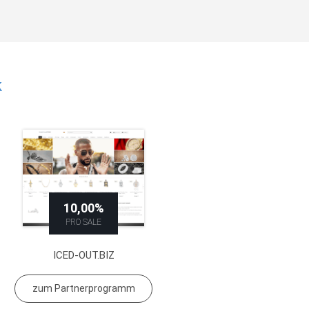
k
10,00%
PRO SALE
ICED-OUT.BIZ
zum Partnerprogramm