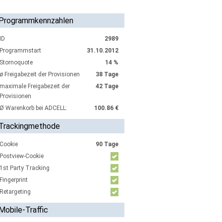
Programmkennzahlen
ID
2989
Programmstart
31.10.2012
Stornoquote
14 %
ø Freigabezeit der Provisionen
38 Tage
maximale Freigabezeit der
42 Tage
Provisionen
Ø Warenkorb bei ADCELL:
100.86 €
Trackingmethode
Cookie
90 Tage
Postview-Cookie
1st Party Tracking
Fingerprint
Retargeting
Mobile-Traffic