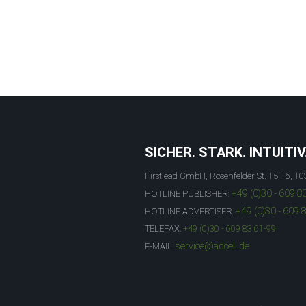
SICHER. STARK. INTUITIV
Firstlead GmbH, Rosenfelder St. 15-16, 10
+49 (0)30 - 609 8
HOTLINE PUBLISHER:
+49 (0)30 - 609 
HOTLINE ADVERTISER:
TELEFAX:
+49 (0)30 - 609 83 61-99
service@adcell.de
E-MAIL: