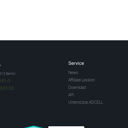
.
Service
News
315 Berlin
Affiliate-Lexikon
3 61-0
Download
83 61-23
API
Unterstütze ADCELL