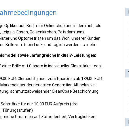
lnahmebedingungen
e Optiker aus Berlin. Im Onlineshop und in den mehr als
alle, Leipzig, Essen, Gelsenkirchen, Potsdam uvm.
ister und Optometristen um das Wohl unserer Kunden.
e Brille von Robin Look, und täglich werden es mehr.
reismodel sowie umfangreiche Inklusiv-Leistungen:
ner Brille mit Gläsern in individueller Glasstärke - egal,
9,00 EUR, Gleitsichtgläser zum Paarpreis ab 139,00 EUR
Markengläser der neuesten Generation All inclusive:
rtung, schmutzabweisender CleanCoat-Beschichtung
t Sehstärke für nur 10,00 EUR Aufpreis (drei
ei Tönungsstufen)
reiche Garantien auf Zufriedenheit, Verträglichkeit,