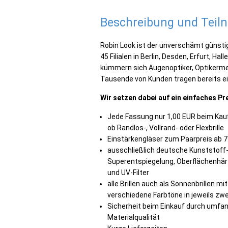
Beschreibung und Tei
Robin Look ist der unverschämt günstig
45 Filialen in Berlin, Desden, Erfurt, H
kümmern sich Augenoptiker, Optikerme
Tausende von Kunden tragen bereits ein
Wir setzen dabei auf ein einfaches P
Jede Fassung nur 1,00 EUR beim Kauf ei
ob Randlos-, Vollrand- oder Flexbrille
Einstärkengläser zum Paarpreis ab 7
ausschließlich deutsche Kunststoff-
Superentspiegelung, Oberflächenhä
und UV-Filter
alle Brillen auch als Sonnenbrillen mi
verschiedene Farbtöne in jeweils zw
Sicherheit beim Einkauf durch umfang
Materialqualität