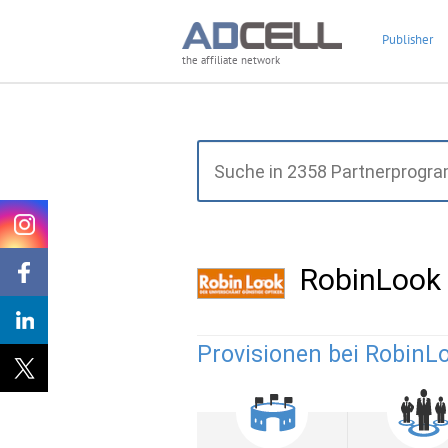
Publisher
the affiliate network
RobinLook
Provisionen bei RobinL