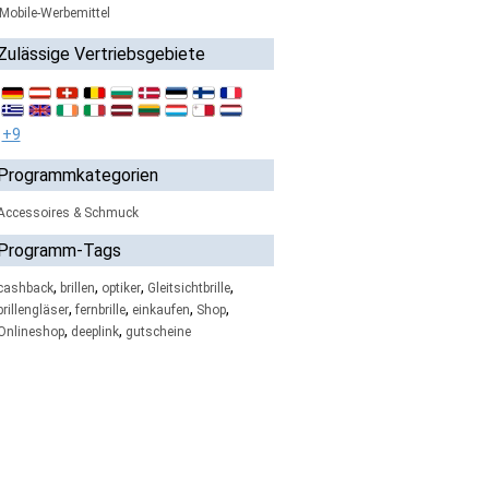
Mobile-Werbemittel
Zulässige Vertriebsgebiete
+9
Programmkategorien
Accessoires & Schmuck
Programm-Tags
,
,
,
,
cashback
brillen
optiker
Gleitsichtbrille
,
,
,
,
brillengläser
fernbrille
einkaufen
Shop
,
,
Onlineshop
deeplink
gutscheine