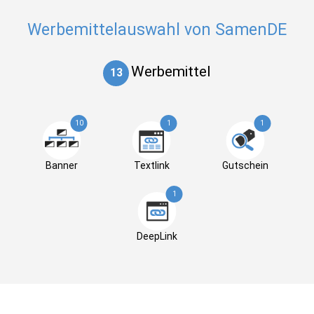
Werbemittelauswahl von SamenDE
Werbemittel
13
10
1
1
Banner
Textlink
Gutschein
1
DeepLink