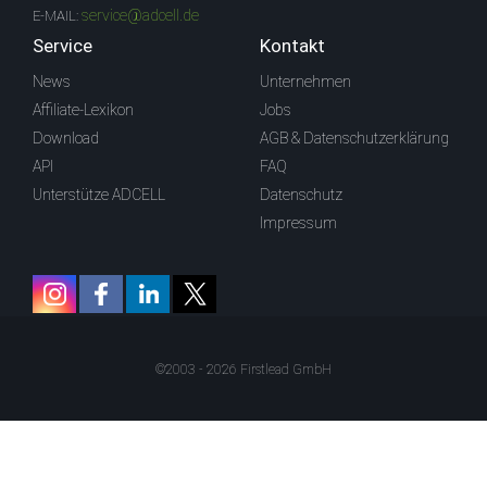
service@adcell.de
E-MAIL:
Service
Kontakt
News
Unternehmen
Affiliate-Lexikon
Jobs
Download
AGB & Datenschutzerklärung
API
FAQ
Unterstütze ADCELL
Datenschutz
Impressum
©2003 - 2026 Firstlead GmbH