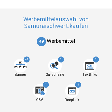
Werbemittelauswahl von
Samuraischwert.kaufen
Werbemittel
49
41
3
3
Banner
Gutscheine
Textlinks
1
1
CSV
DeepLink