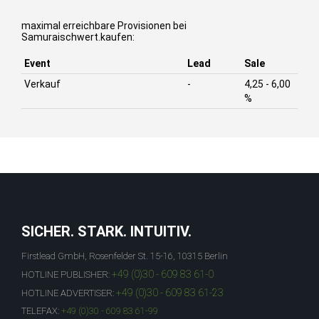
maximal erreichbare Provisionen bei
Samuraischwert.kaufen:
Event
Lead
Sale
Verkauf
-
4,25 - 6,00
%
SICHER. STARK. INTUITIV.
Firstlead GmbH, Rosenfelder St. 15-16, 10315 Berlin
+49 (0)30 - 609 83 61-0
HOTLINE PUBLISHER:
+49 (0)30 - 609 83 61-23
HOTLINE ADVERTISER:
TELEFAX:
+49 (0)30 - 609 83 61-99