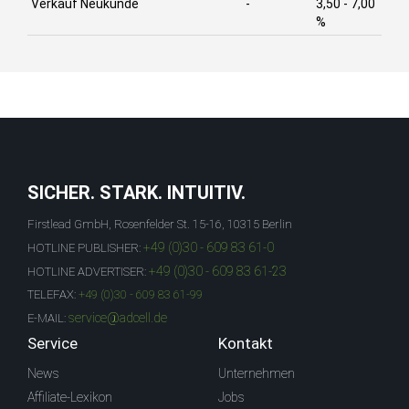
Verkauf Neukunde
-
3,50 - 7,00
%
SICHER. STARK. INTUITIV.
Firstlead GmbH, Rosenfelder St. 15-16, 10315 Berlin
+49 (0)30 - 609 83 61-0
HOTLINE PUBLISHER:
+49 (0)30 - 609 83 61-23
HOTLINE ADVERTISER:
TELEFAX:
+49 (0)30 - 609 83 61-99
service@adcell.de
E-MAIL:
Service
Kontakt
News
Unternehmen
Affiliate-Lexikon
Jobs