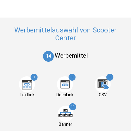
Werbemittelauswahl von Scooter
Center
Werbemittel
14
1
1
1
Textlink
DeepLink
CSV
11
Banner