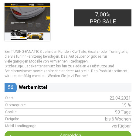
7,00%
PRO SALE
Bei TUNING-FANATICS.de finden Kunden Kfz-Teile, Ersatz- oder Tuningteile,
die Sie für Ihr Fahrzeug benötigen. Das Autozubehör gibt es für
viele gängigen Modelle von Armlehnen, Radkappen,
Sitzbezüge, Ladekantenschutz bis hin zu Pedalen & Fußstütze und
Scheibenwischer sowie zahlreiche anderer Autoteile. Das Produktsortiment
wird regelmäßig erweitert. Werden Sie jetzt Partner!
56
Werbemittel
22.04.2021
Start
19 %
Stornoquote
90 Tage
Cookie
bis 6 Wochen
Freigabe
verfügbar
Mobil-Landingpage
Anmelden