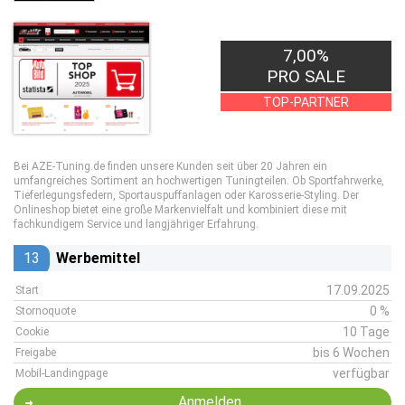
7,00%
PRO SALE
TOP-PARTNER
Bei AZE-Tuning.de finden unsere Kunden seit über 20 Jahren ein
umfangreiches Sortiment an hochwertigen Tuningteilen. Ob Sportfahrwerke,
Tieferlegungsfedern, Sportauspuffanlagen oder Karosserie-Styling. Der
Onlineshop bietet eine große Markenvielfalt und kombiniert diese mit
fachkundigem Service und langjähriger Erfahrung.
13
Werbemittel
17.09.2025
Start
0 %
Stornoquote
10 Tage
Cookie
bis 6 Wochen
Freigabe
verfügbar
Mobil-Landingpage
Anmelden