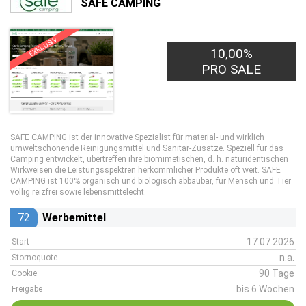
SAFE CAMPING
EXKLUSIV
10,00%
PRO SALE
SAFE CAMPING ist der innovative Spezialist für material- und wirklich
umweltschonende Reinigungsmittel und Sanitär-Zusätze. Speziell für das
Camping entwickelt, übertreffen ihre biomimetischen, d. h. naturidentischen
Wirkweisen die Leistungsspektren herkömmlicher Produkte oft weit. SAFE
CAMPING ist 100% organisch und biologisch abbaubar, für Mensch und Tier
völlig reizfrei sowie lebensmittelecht.
72
Werbemittel
17.07.2026
Start
n.a.
Stornoquote
90 Tage
Cookie
bis 6 Wochen
Freigabe