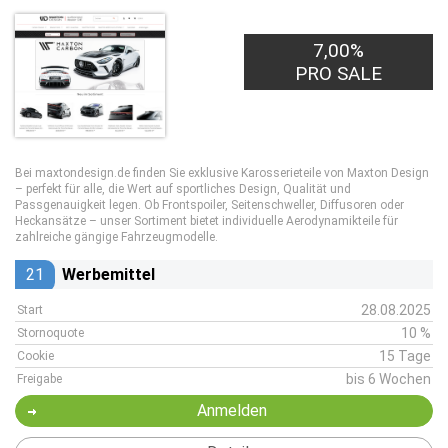
7,00%
PRO SALE
Bei maxtondesign.de finden Sie exklusive Karosserieteile von Maxton Design
– perfekt für alle, die Wert auf sportliches Design, Qualität und
Passgenauigkeit legen. Ob Frontspoiler, Seitenschweller, Diffusoren oder
Heckansätze – unser Sortiment bietet individuelle Aerodynamikteile für
zahlreiche gängige Fahrzeugmodelle.
21
Werbemittel
28.08.2025
Start
10 %
Stornoquote
15 Tage
Cookie
bis 6 Wochen
Freigabe
Anmelden