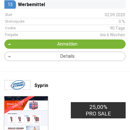
13
Werbemittel
02.09.2020
Start
0 %
Stornoquote
90 Tage
Cookie
bis 6 Wochen
Freigabe
Anmelden
Details
Syprin
EXKLUSIV
25,00%
PRO SALE