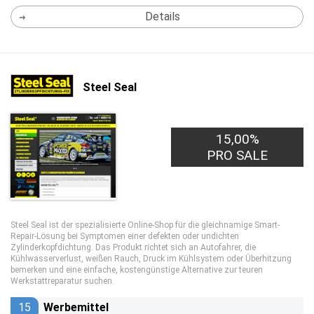
Details
Steel Seal
15,00%
PRO SALE
Steel Seal ist der spezialisierte Online-Shop für die gleichnamige Smart-
Repair-Lösung bei Symptomen einer defekten oder undichten
Zylinderkopfdichtung. Das Produkt richtet sich an Autofahrer, die
Kühlwasserverlust, weißen Rauch, Druck im Kühlsystem oder Überhitzung
bemerken und eine einfache, kostengünstige Alternative zur teuren
Werkstattreparatur suchen.
15
Werbemittel