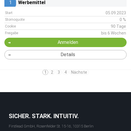
1
Werbemittel
05.09.2023
Start
0 %
Stornoquote
90 Tage
Cookie
bis 6 Wochen
Freigabe
Anmelden
Details
1
2
3
4
Nächste
SICHER. STARK. INTUITIV.
Firstlead GmbH, Rosenfelder St. 15-16, 10315 Berlin