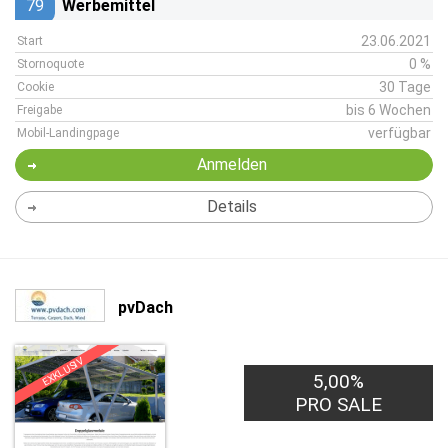
79
Werbemittel
23.06.2021
Start
0 %
Stornoquote
30 Tage
Cookie
bis 6 Wochen
Freigabe
verfügbar
Mobil-Landingpage
Anmelden
Details
pvDach
EXKLUSIV
5,00%
PRO SALE