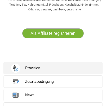
Geschenke
Geschenkidee
Haushalt
Taschen
Rucksack
Verkleidungen
,
,
,
,
,
,
Textilien
Tee
Nahrungsmittel
Plüschtiere
Kuscheltier
Kinderzimmer
,
,
,
,
Kids
csv
deeplink
cashback
gutscheine
Als Affiliate registrieren
Provision
Zusatzbedingung
News