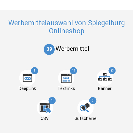
Werbemittelauswahl von Spiegelburg
Onlineshop
Werbemittel
39
1
11
23
DeepLink
Textlinks
Banner
1
3
CSV
Gutscheine