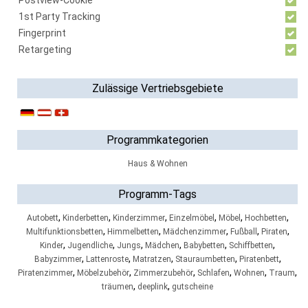
Postview-Cookie
1st Party Tracking
Fingerprint
Retargeting
Zulässige Vertriebsgebiete
Programmkategorien
Haus & Wohnen
Programm-Tags
,
,
,
,
,
,
Autobett
Kinderbetten
Kinderzimmer
Einzelmöbel
Möbel
Hochbetten
,
,
,
,
,
Multifunktionsbetten
Himmelbetten
Mädchenzimmer
Fußball
Piraten
,
,
,
,
,
,
Kinder
Jugendliche
Jungs
Mädchen
Babybetten
Schiffbetten
,
,
,
,
,
Babyzimmer
Lattenroste
Matratzen
Stauraumbetten
Piratenbett
,
,
,
,
,
,
Piratenzimmer
Möbelzubehör
Zimmerzubehör
Schlafen
Wohnen
Traum
,
,
träumen
deeplink
gutscheine