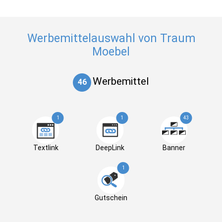
Werbemittelauswahl von Traum
Moebel
Werbemittel
46
1
1
43
Textlink
DeepLink
Banner
1
Gutschein