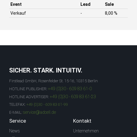
Event
Lead
Sale
Verkauf
-
8,00 %
SICHER. STARK. INTUITIV.
Firstlead GmbH, Rosenfelder St. 15-16, 10315 Berlin
+49 (0)30 - 609 83 61-0
HOTLINE PUBLISHER:
+49 (0)30 - 609 83 61-23
HOTLINE ADVERTISER:
TELEFAX:
+49 (0)30 - 609 83 61-99
service@adcell.de
E-MAIL:
Service
Kontakt
News
Unternehmen