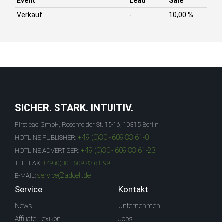
Event
Lead
Sale
Verkauf
-
10,00 %
SICHER. STARK. INTUITIV.
Firstlead GmbH, Rosenfelder St. 15-16, 10315 Berlin
+49 (0)30 - 609 83 61-0
HOTLINE PUBLISHER:
+49 (0)30 - 609 83 61-23
HOTLINE ADVERTISER:
TELEFAX:
+49 (0)30 - 609 83 61-99
service@adcell.de
E-MAIL:
Service
Kontakt
News
Unternehmen
Affiliate-Lexikon
Jobs