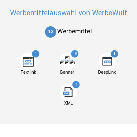
Werbemittelauswahl von WerbeWulf
Werbemittel
13
1
10
1
Textlink
Banner
DeepLink
1
XML