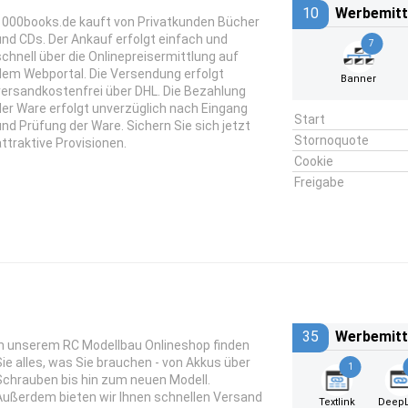
10
Werbemitt
1000books.de kauft von Privatkunden Bücher
und CDs. Der Ankauf erfolgt einfach und
7
schnell über die Onlinepreisermittlung auf
dem Webportal. Die Versendung erfolgt
Banner
versandkostenfrei über DHL. Die Bezahlung
der Ware erfolgt unverzüglich nach Eingang
Start
und Prüfung der Ware. Sichern Sie sich jetzt
Stornoquote
attraktive Provisionen.
Cookie
Freigabe
35
Werbemitt
In unserem RC Modellbau Onlineshop finden
Sie alles, was Sie brauchen - von Akkus über
1
Schrauben bis hin zum neuen Modell.
Außerdem bieten wir Ihnen schnellen Versand
Textlink
DeepL