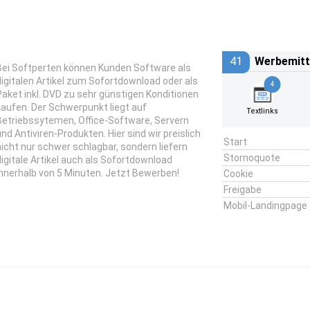
41
Werbemitt
Bei Softperten können Kunden Software als
digitalen Artikel zum Sofortdownload oder als
4
Paket inkl. DVD zu sehr günstigen Konditionen
kaufen. Der Schwerpunkt liegt auf
Textlinks
Betriebssytemen, Office-Software, Servern
und Antiviren-Produkten. Hier sind wir preislich
Start
nicht nur schwer schlagbar, sondern liefern
Stornoquote
digitale Artikel auch als Sofortdownload
innerhalb von 5 Minuten. Jetzt Bewerben!
Cookie
Freigabe
Mobil-Landingpage