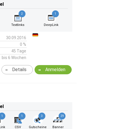
el
2
1
Textlinks
DeepLink
30.09.2016
0 %
45 Tage
bis 6 Wochen
Details
Anmelden
el
1
1
3
29
ink
CSV
Gutscheine
Banner