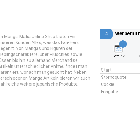
4
Werbemitt
Im Manga-Mafia Online Shop bieten wir
unseren Kunden Alles, was das Fan-Herz
1
begehrt. Von Mangas und Figuren der
Lieblingscharaktere, über Plüschies sowie
Textlink
D
Kissen bis hin zu allerhand Merchandise
Artikeln unterschiedlicher Anime, findet man
Start
garantiert, wonach man gesucht hat. Neben
Stornoquote
verschiedenen Manga Artikeln bieten wir auch
zahlreiche weitere japanische Produkte.
Cookie
Freigabe