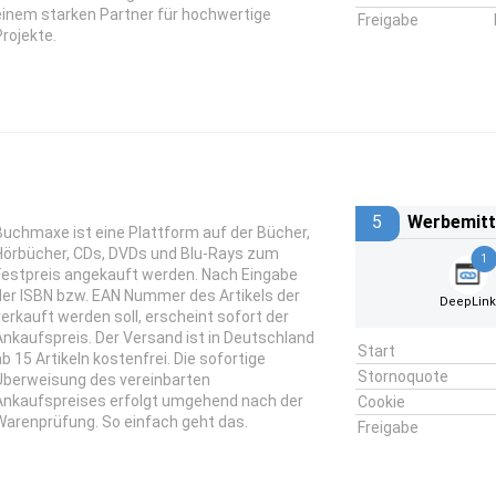
einem starken Partner für hochwertige
Freigabe
Projekte.
5
Werbemitt
Buchmaxe ist eine Plattform auf der Bücher,
Hörbücher, CDs, DVDs und Blu-Rays zum
1
Festpreis angekauft werden. Nach Eingabe
der ISBN bzw. EAN Nummer des Artikels der
DeepLin
verkauft werden soll, erscheint sofort der
Ankaufspreis. Der Versand ist in Deutschland
Start
ab 15 Artikeln kostenfrei. Die sofortige
Stornoquote
Überweisung des vereinbarten
Ankaufspreises erfolgt umgehend nach der
Cookie
Warenprüfung. So einfach geht das.
Freigabe