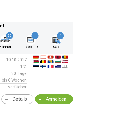
el
35
1
1
Banner
DeepLink
CSV
19.10.2017
+31
1 %
30 Tage
bis 6 Wochen
verfügbar
Details
Anmelden