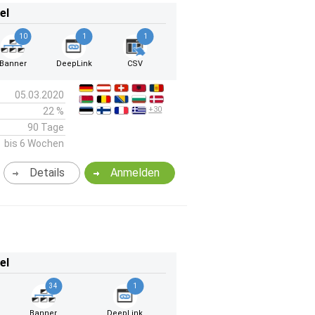
el
10
1
1
Banner
DeepLink
CSV
05.03.2020
+30
22 %
90 Tage
bis 6 Wochen
Details
Anmelden
el
34
1
Banner
DeepLink