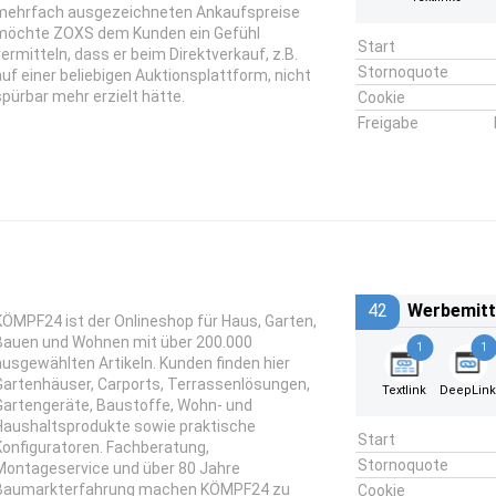
mehrfach ausgezeichneten Ankaufspreise
möchte ZOXS dem Kunden ein Gefühl
Start
vermitteln, dass er beim Direktverkauf, z.B.
Stornoquote
auf einer beliebigen Auktionsplattform, nicht
spürbar mehr erzielt hätte.
Cookie
Freigabe
42
Werbemitt
KÖMPF24 ist der Onlineshop für Haus, Garten,
Bauen und Wohnen mit über 200.000
1
1
ausgewählten Artikeln. Kunden finden hier
Gartenhäuser, Carports, Terrassenlösungen,
Textlink
DeepLin
Gartengeräte, Baustoffe, Wohn- und
Haushaltsprodukte sowie praktische
Start
Konfiguratoren. Fachberatung,
Stornoquote
Montageservice und über 80 Jahre
Baumarkterfahrung machen KÖMPF24 zu
Cookie