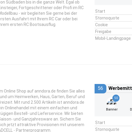
von Südbaden bis in die ganze Welt. Egal ob
Einsteiger, Fortgeschrittener oder Profi im RC
Start
Modellbau - wir begleiten Sie gerne bei der
Stornoquote
ersten Ausfahrt mit Ihrem RC Car oder bei
Ihrem ersten RC Bootsausflug.
Cookie
Freigabe
Mobil-Landingpage
56
Werbemitt
Im Online Shop auf anndora.de finden Sie alles
rund um Heimwerken, Haus, Garten, Beruf und
50
Freizeit. Mit rund 2.500 Artikeln ist anndora.de
ein Onlinehandel mit einem einfachen und
Banner
D
zügigen Bestell- und Lieferservice. Wir bieten
Saison- und Ganzjahresware an. Sichern Sie
Start
sich jetzt attraktive Provisionen mit unserem
Stornoquote
ADCELL - Partnerprogramm.