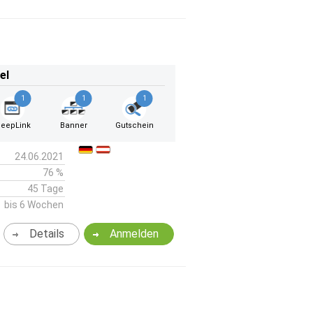
el
1
1
1
eepLink
Banner
Gutschein
24.06.2021
76 %
45 Tage
bis 6 Wochen
Details
Anmelden