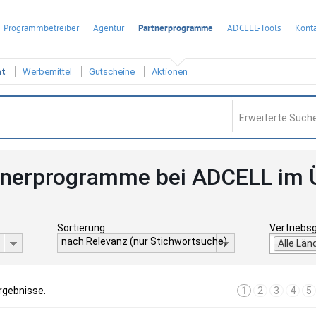
Programmbetreiber
Agentur
Partnerprogramme
ADCELL-Tools
Konta
ht
Werbemittel
Gutscheine
Aktionen
Erweiterte Suche
tnerprogramme bei ADCELL im 
Sortierung
Vertriebs
nach Relevanz (nur Stichwortsuche)
Alle Län
rgebnisse.
1
2
3
4
5