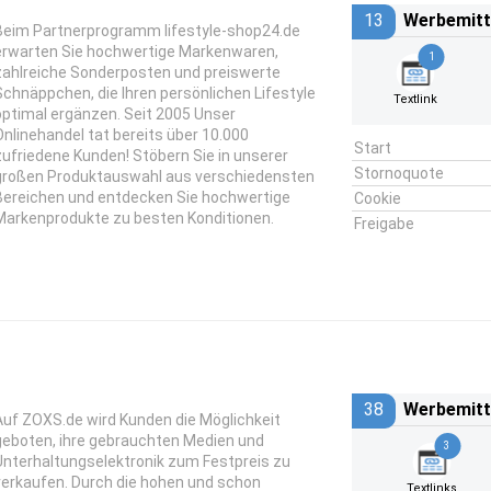
13
Werbemitt
Beim Partnerprogramm lifestyle-shop24.de
erwarten Sie hochwertige Markenwaren,
1
zahlreiche Sonderposten und preiswerte
Schnäppchen, die Ihren persönlichen Lifestyle
Textlink
optimal ergänzen. Seit 2005 Unser
Onlinehandel tat bereits über 10.000
Start
zufriedene Kunden! Stöbern Sie in unserer
Stornoquote
großen Produktauswahl aus verschiedensten
Bereichen und entdecken Sie hochwertige
Cookie
Markenprodukte zu besten Konditionen.
Freigabe
38
Werbemitt
Auf ZOXS.de wird Kunden die Möglichkeit
geboten, ihre gebrauchten Medien und
3
Unterhaltungselektronik zum Festpreis zu
verkaufen. Durch die hohen und schon
Textlinks