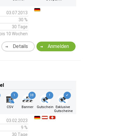
03.07.2013
30 %
30 Tage
bis 10 Wochen
Details
Anmelden
el
1
38
1
✔
k
CSV
Banner
Gutschein
Exklusive
Gutscheine
03.02.2023
9 %
30 Tage