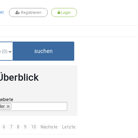
kt
Registrieren
Login
suchen
 (
0
)
Überblick
gebiete
der
6
7
8
9
10
Nächste
Letzte