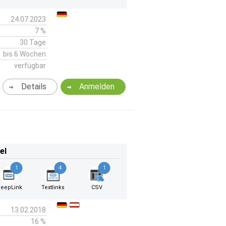
24.07.2023
7 %
30 Tage
bis 6 Wochen
verfügbar
Details
Anmelden
el
1
4
1
eepLink
Textlinks
CSV
13.02.2018
16 %