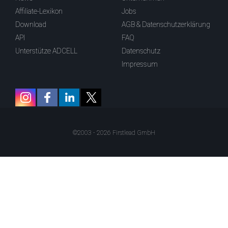
Affiliate-Lexikon
Jobs
Download
AGB & Datenschutzerklärung
API
FAQ
Unterstütze ADCELL
Datenschutz
Impressum
©2003 - 2026 Firstlead GmbH