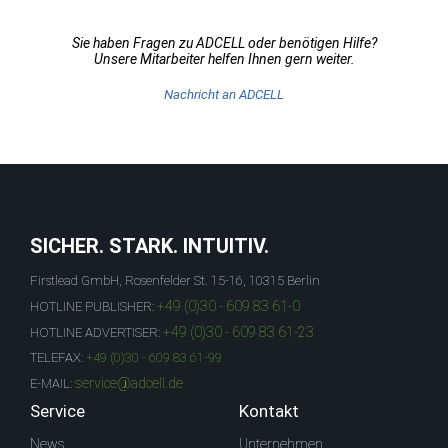
Sie haben Fragen zu ADCELL oder benötigen Hilfe?
Unsere Mitarbeiter helfen Ihnen gern weiter.
Nachricht an ADCELL
SICHER. STARK. INTUITIV.
Firstlead GmbH, Rosenfelder St. 15-16, 10315 Berlin
+49 (0)30 - 609 83 61-0
HOTLINE PUBLISHER:
+49 (0)30 - 609 83 61-23
HOTLINE ADVERTISER:
TELEFAX:
+49 (0)30 - 609 83 61-99
service@adcell.de
E-MAIL:
Service
Kontakt
News
Unternehmen