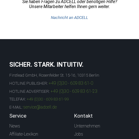
Sie haben Fragen zu ADCELL oder benötigen Hilfe?
Unsere Mitarbeiter helfen Ihnen gern weiter.
Nachricht an ADCELL
SICHER. STARK. INTUITIV.
Firstlead GmbH, Rosenfelder St. 15-16, 10315 Berlin
+49 (0)30 - 609 83 61-0
HOTLINE PUBLISHER:
+49 (0)30 - 609 83 61-23
HOTLINE ADVERTISER:
TELEFAX:
+49 (0)30 - 609 83 61-99
service@adcell.de
E-MAIL:
Service
Kontakt
News
Unternehmen
Affiliate-Lexikon
Jobs