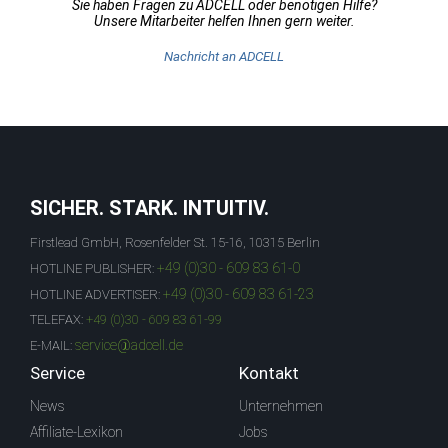
Sie haben Fragen zu ADCELL oder benötigen Hilfe?
Unsere Mitarbeiter helfen Ihnen gern weiter.
Nachricht an ADCELL
SICHER. STARK. INTUITIV.
Firstlead GmbH, Rosenfelder St. 15-16, 10315 Berlin
+49 (0)30 - 609 83 61-0
HOTLINE PUBLISHER:
+49 (0)30 - 609 83 61-23
HOTLINE ADVERTISER:
TELEFAX:
+49 (0)30 - 609 83 61-99
service@adcell.de
E-MAIL:
Service
Kontakt
News
Unternehmen
Affiliate-Lexikon
Jobs