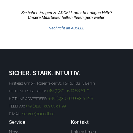
Sie haben Fragen zu ADCELL oder benötigen Hilfe?
Unsere Mitarbeiter helfen Ihnen gern weiter.
Nachricht an ADCELL
SICHER. STARK. INTUITIV.
Firstlead GmbH, Rosenfelder St. 15-16, 10315 Berlin
+49 (0)30 - 609 83 61-0
HOTLINE PUBLISHER:
+49 (0)30 - 609 83 61-23
HOTLINE ADVERTISER:
TELEFAX:
+49 (0)30 - 609 83 61-99
service@adcell.de
E-MAIL:
Service
Kontakt
News
Unternehmen