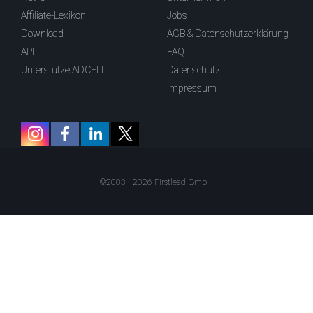
Affiliate-Lexikon
Jobs
Download
AGB & Datenschutzerklärung
API
FAQ
Unterstütze ADCELL
Datenschutz
Impressum
©2003 - 2026 Firstlead GmbH