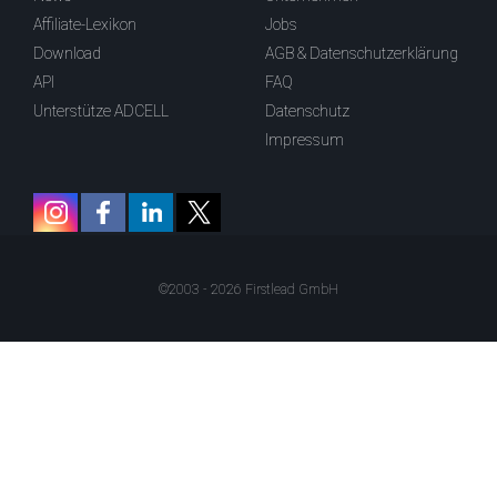
Affiliate-Lexikon
Jobs
Download
AGB & Datenschutzerklärung
API
FAQ
Unterstütze ADCELL
Datenschutz
Impressum
©2003 - 2026 Firstlead GmbH