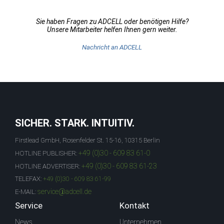
Sie haben Fragen zu ADCELL oder benötigen Hilfe?
Unsere Mitarbeiter helfen Ihnen gern weiter.
Nachricht an ADCELL
SICHER. STARK. INTUITIV.
Firstlead GmbH, Rosenfelder St. 15-16, 10315 Berlin
+49 (0)30 - 609 83 61-0
HOTLINE PUBLISHER:
+49 (0)30 - 609 83 61-23
HOTLINE ADVERTISER:
TELEFAX:
+49 (0)30 - 609 83 61-99
service@adcell.de
E-MAIL:
Service
Kontakt
News
Unternehmen