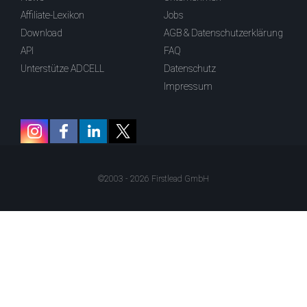
Affiliate-Lexikon
Jobs
Download
AGB & Datenschutzerklärung
API
FAQ
Unterstütze ADCELL
Datenschutz
Impressum
©2003 - 2026 Firstlead GmbH