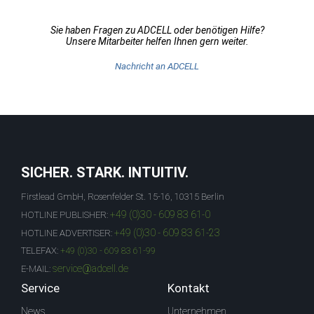
Sie haben Fragen zu ADCELL oder benötigen Hilfe?
Unsere Mitarbeiter helfen Ihnen gern weiter.
Nachricht an ADCELL
SICHER. STARK. INTUITIV.
Firstlead GmbH, Rosenfelder St. 15-16, 10315 Berlin
+49 (0)30 - 609 83 61-0
HOTLINE PUBLISHER:
+49 (0)30 - 609 83 61-23
HOTLINE ADVERTISER:
TELEFAX:
+49 (0)30 - 609 83 61-99
service@adcell.de
E-MAIL:
Service
Kontakt
News
Unternehmen