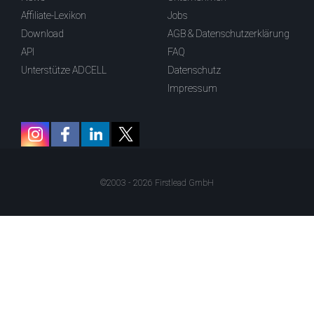
Affiliate-Lexikon
Jobs
Download
AGB & Datenschutzerklärung
API
FAQ
Unterstütze ADCELL
Datenschutz
Impressum
©2003 - 2026 Firstlead GmbH