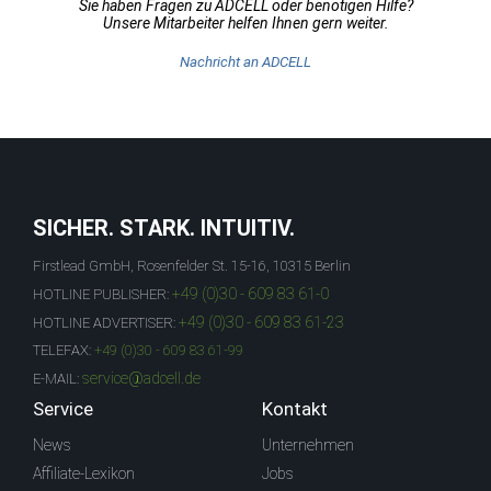
Sie haben Fragen zu ADCELL oder benötigen Hilfe?
Unsere Mitarbeiter helfen Ihnen gern weiter.
Nachricht an ADCELL
SICHER. STARK. INTUITIV.
Firstlead GmbH, Rosenfelder St. 15-16, 10315 Berlin
+49 (0)30 - 609 83 61-0
HOTLINE PUBLISHER:
+49 (0)30 - 609 83 61-23
HOTLINE ADVERTISER:
TELEFAX:
+49 (0)30 - 609 83 61-99
service@adcell.de
E-MAIL:
Service
Kontakt
News
Unternehmen
Affiliate-Lexikon
Jobs