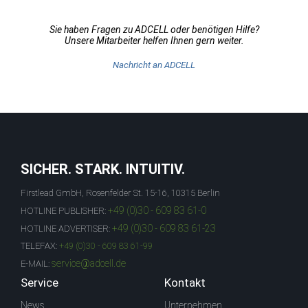
Sie haben Fragen zu ADCELL oder benötigen Hilfe?
Unsere Mitarbeiter helfen Ihnen gern weiter.
Nachricht an ADCELL
SICHER. STARK. INTUITIV.
Firstlead GmbH, Rosenfelder St. 15-16, 10315 Berlin
+49 (0)30 - 609 83 61-0
HOTLINE PUBLISHER:
+49 (0)30 - 609 83 61-23
HOTLINE ADVERTISER:
TELEFAX:
+49 (0)30 - 609 83 61-99
service@adcell.de
E-MAIL:
Service
Kontakt
News
Unternehmen