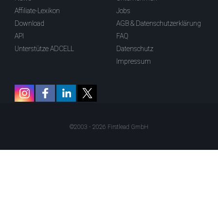
Affiliate-Lexikon
Jobs
Download
AGB & Datenschutzerklärung
API
FAQ
Unterstütze ADCELL
Datenschutz
Impressum
©2003 - 2026 Firstlead GmbH