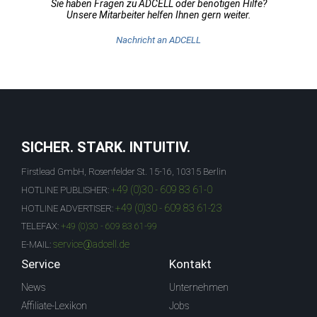
Sie haben Fragen zu ADCELL oder benötigen Hilfe?
Unsere Mitarbeiter helfen Ihnen gern weiter.
Nachricht an ADCELL
SICHER. STARK. INTUITIV.
Firstlead GmbH, Rosenfelder St. 15-16, 10315 Berlin
+49 (0)30 - 609 83 61-0
HOTLINE PUBLISHER:
+49 (0)30 - 609 83 61-23
HOTLINE ADVERTISER:
TELEFAX:
+49 (0)30 - 609 83 61-99
service@adcell.de
E-MAIL:
Service
Kontakt
News
Unternehmen
Affiliate-Lexikon
Jobs