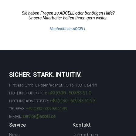
Sie haben Fragen zu ADCELL oder benötigen Hilfe?
Unsere Mitarbeiter helfen Ihnen gern weiter.
Nachricht an ADCELL
SICHER. STARK. INTUITIV.
Firstlead GmbH, Rosenfelder St. 15-16, 10315 Berlin
+49 (0)30 - 609 83 61-0
HOTLINE PUBLISHER:
+49 (0)30 - 609 83 61-23
HOTLINE ADVERTISER:
TELEFAX:
+49 (0)30 - 609 83 61-99
service@adcell.de
E-MAIL:
Service
Kontakt
News
Unternehmen