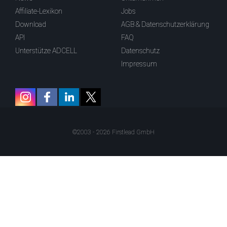
Affiliate-Lexikon
Jobs
Download
AGB & Datenschutzerklärung
API
FAQ
Unterstütze ADCELL
Datenschutz
Impressum
©2003 - 2026 Firstlead GmbH