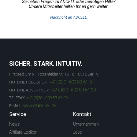
Sie haben Fragen zu ADCELL oder benötigen Hilfe?
Unsere Mitarbeiter helfen Ihnen gern weiter.
Nachricht an ADCELL
SICHER. STARK. INTUITIV.
Firstlead GmbH, Rosenfelder St. 15-16, 10315 Berlin
+49 (0)30 - 609 83 61-0
HOTLINE PUBLISHER:
+49 (0)30 - 609 83 61-23
HOTLINE ADVERTISER:
TELEFAX:
+49 (0)30 - 609 83 61-99
service@adcell.de
E-MAIL:
Service
Kontakt
News
Unternehmen
Affiliate-Lexikon
Jobs