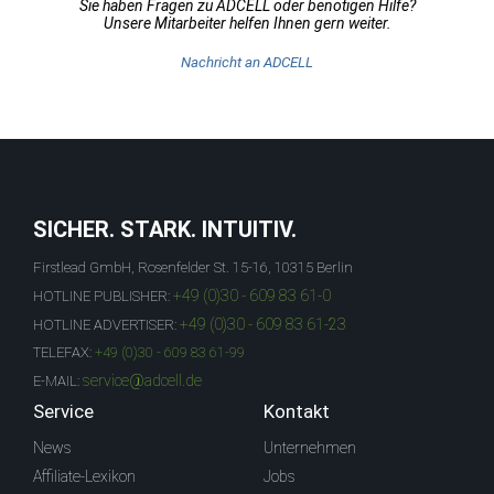
Sie haben Fragen zu ADCELL oder benötigen Hilfe?
Unsere Mitarbeiter helfen Ihnen gern weiter.
Nachricht an ADCELL
SICHER. STARK. INTUITIV.
Firstlead GmbH, Rosenfelder St. 15-16, 10315 Berlin
+49 (0)30 - 609 83 61-0
HOTLINE PUBLISHER:
+49 (0)30 - 609 83 61-23
HOTLINE ADVERTISER:
TELEFAX:
+49 (0)30 - 609 83 61-99
service@adcell.de
E-MAIL:
Service
Kontakt
News
Unternehmen
Affiliate-Lexikon
Jobs