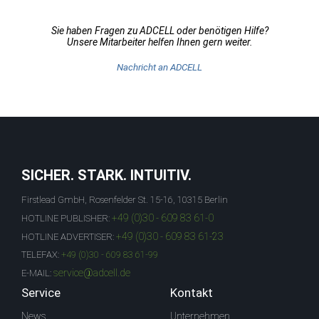
Sie haben Fragen zu ADCELL oder benötigen Hilfe?
Unsere Mitarbeiter helfen Ihnen gern weiter.
Nachricht an ADCELL
SICHER. STARK. INTUITIV.
Firstlead GmbH, Rosenfelder St. 15-16, 10315 Berlin
+49 (0)30 - 609 83 61-0
HOTLINE PUBLISHER:
+49 (0)30 - 609 83 61-23
HOTLINE ADVERTISER:
TELEFAX:
+49 (0)30 - 609 83 61-99
service@adcell.de
E-MAIL:
Service
Kontakt
News
Unternehmen