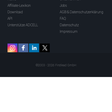
Affiliate-Lexikon
Jobs
Download
AGB & Datenschutzerklärung
API
FAQ
Unterstütze ADCELL
Datenschutz
Impressum
©2003 - 2026 Firstlead GmbH