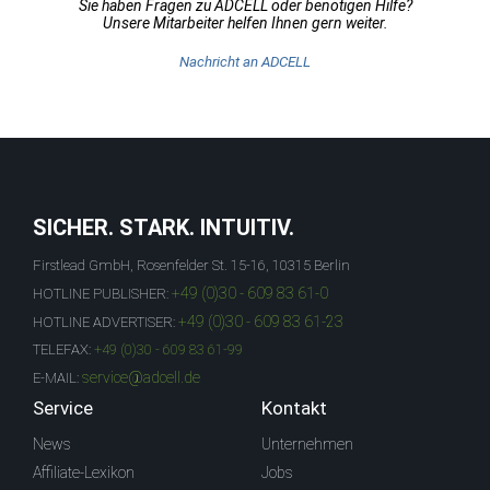
Sie haben Fragen zu ADCELL oder benötigen Hilfe?
Unsere Mitarbeiter helfen Ihnen gern weiter.
Nachricht an ADCELL
SICHER. STARK. INTUITIV.
Firstlead GmbH, Rosenfelder St. 15-16, 10315 Berlin
+49 (0)30 - 609 83 61-0
HOTLINE PUBLISHER:
+49 (0)30 - 609 83 61-23
HOTLINE ADVERTISER:
TELEFAX:
+49 (0)30 - 609 83 61-99
service@adcell.de
E-MAIL:
Service
Kontakt
News
Unternehmen
Affiliate-Lexikon
Jobs