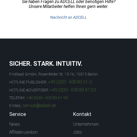
Sie haben Fragen zu ADCELL oder benötigen Hilfe?
Unsere Mitarbeiter helfen Ihnen gern weiter.
Nachricht an ADCELL
SICHER. STARK. INTUITIV.
Firstlead GmbH, Rosenfelder St. 15-16, 10315 Berlin
+49 (0)30 - 609 83 61-0
HOTLINE PUBLISHER:
+49 (0)30 - 609 83 61-23
HOTLINE ADVERTISER:
TELEFAX:
+49 (0)30 - 609 83 61-99
service@adcell.de
E-MAIL:
Service
Kontakt
News
Unternehmen
Affiliate-Lexikon
Jobs