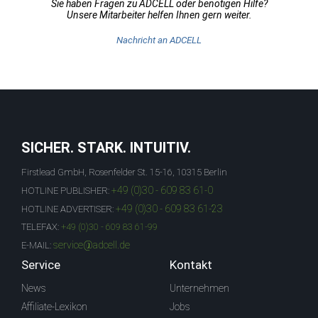
Sie haben Fragen zu ADCELL oder benötigen Hilfe?
Unsere Mitarbeiter helfen Ihnen gern weiter.
Nachricht an ADCELL
SICHER. STARK. INTUITIV.
Firstlead GmbH, Rosenfelder St. 15-16, 10315 Berlin
+49 (0)30 - 609 83 61-0
HOTLINE PUBLISHER:
+49 (0)30 - 609 83 61-23
HOTLINE ADVERTISER:
TELEFAX:
+49 (0)30 - 609 83 61-99
service@adcell.de
E-MAIL:
Service
Kontakt
News
Unternehmen
Affiliate-Lexikon
Jobs