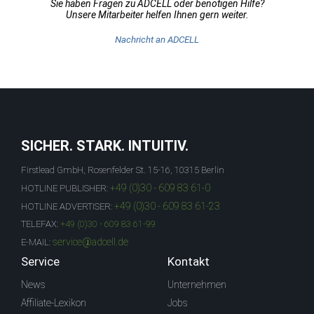
Sie haben Fragen zu ADCELL oder benötigen Hilfe?
Unsere Mitarbeiter helfen Ihnen gern weiter.
Nachricht an ADCELL
SICHER. STARK. INTUITIV.
Firstlead GmbH, Rosenfelder St. 15-16, 10315 Berlin
+49 (0)30 - 609 83 61-0
HOTLINE PUBLISHER:
+49 (0)30 - 609 83 61-23
HOTLINE ADVERTISER:
TELEFAX:
+49 (0)30 - 609 83 61-99
service@adcell.de
E-MAIL:
Service
Kontakt
News
Unternehmen
Affiliate-Lexikon
Jobs