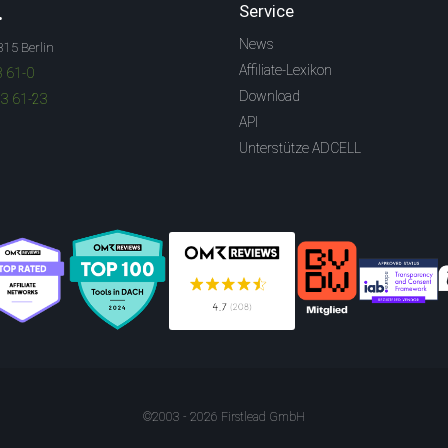
.
Service
News
315 Berlin
Affiliate-Lexikon
3 61-0
Download
83 61-23
API
Unterstütze ADCELL
©2003 - 2026 Firstlead GmbH