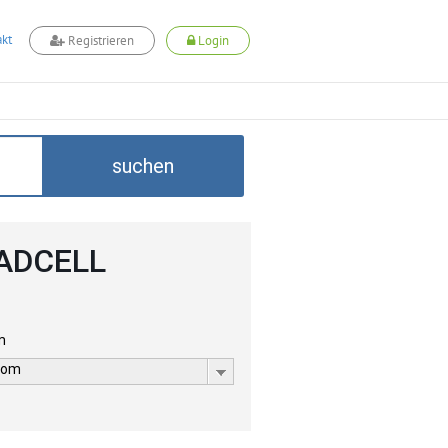
kt
Registrieren
Login
suchen
 ADCELL
m
com