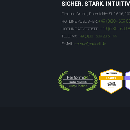
SICHER. STARK. INTUITIV
Firstlead GmbH, Rosenfelder St. 15-16, 10
+49 (0)30 - 609 8
HOTLINE PUBLISHER:
+49 (0)30 - 609 
HOTLINE ADVERTISER:
TELEFAX:
+49 (0)30 - 609 83 61-99
service@adcell.de
E-MAIL: