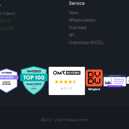
.
Service
News
315 Berlin
Affiliate-Lexikon
3 61-0
Download
83 61-23
API
Unterstütze ADCELL
©2003 - 2026 Firstlead GmbH