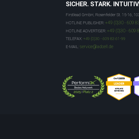
SICHER. STARK. INTUITIV
Firstlead GmbH, Rosenfelder St. 15-16, 10
+49 (0)30 - 609 8
HOTLINE PUBLISHER:
+49 (0)30 - 609 
HOTLINE ADVERTISER:
TELEFAX:
+49 (0)30 - 609 83 61-99
service@adcell.de
E-MAIL: