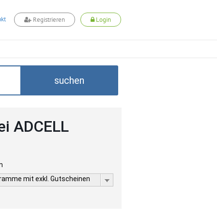
kt
Registrieren
Login
suchen
bei ADCELL
m
gramme mit exkl. Gutscheinen