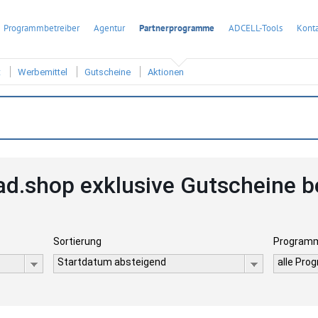
Programmbetreiber
Agentur
Partnerprogramme
ADCELL-Tools
Konta
t
Werbemittel
Gutscheine
Aktionen
d.shop exklusive Gutscheine 
Sortierung
Program
Startdatum absteigend
alle Pro