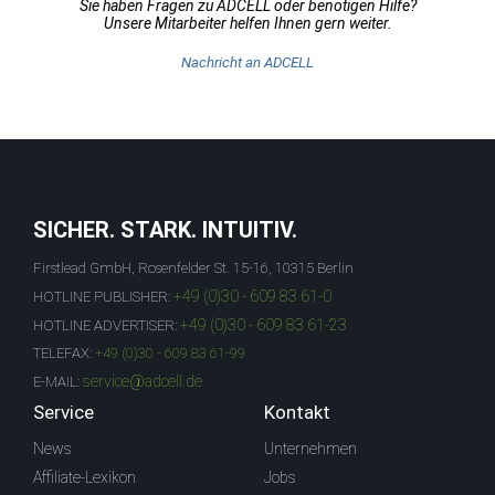
Sie haben Fragen zu ADCELL oder benötigen Hilfe?
Unsere Mitarbeiter helfen Ihnen gern weiter.
Nachricht an ADCELL
SICHER. STARK. INTUITIV.
Firstlead GmbH, Rosenfelder St. 15-16, 10315 Berlin
+49 (0)30 - 609 83 61-0
HOTLINE PUBLISHER:
+49 (0)30 - 609 83 61-23
HOTLINE ADVERTISER:
TELEFAX:
+49 (0)30 - 609 83 61-99
service@adcell.de
E-MAIL:
Service
Kontakt
News
Unternehmen
Affiliate-Lexikon
Jobs