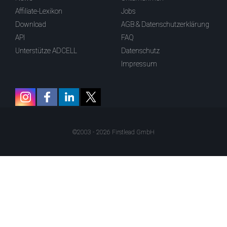
Affiliate-Lexikon
Jobs
Download
AGB & Datenschutzerklärung
API
FAQ
Unterstütze ADCELL
Datenschutz
Impressum
©2003 - 2026 Firstlead GmbH