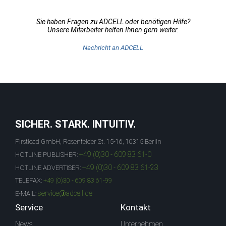
Sie haben Fragen zu ADCELL oder benötigen Hilfe?
Unsere Mitarbeiter helfen Ihnen gern weiter.
Nachricht an ADCELL
SICHER. STARK. INTUITIV.
Firstlead GmbH, Rosenfelder St. 15-16, 10315 Berlin
+49 (0)30 - 609 83 61-0
HOTLINE PUBLISHER:
+49 (0)30 - 609 83 61-23
HOTLINE ADVERTISER:
TELEFAX:
+49 (0)30 - 609 83 61-99
service@adcell.de
E-MAIL:
Service
Kontakt
News
Unternehmen