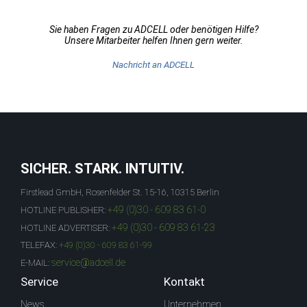
Sie haben Fragen zu ADCELL oder benötigen Hilfe?
Unsere Mitarbeiter helfen Ihnen gern weiter.
Nachricht an ADCELL
SICHER. STARK. INTUITIV.
Firstlead GmbH, Rosenfelder St. 15-16, 10315 Berlin
+49 (0)30 - 609 83 61-0
HOTLINE PUBLISHER:
+49 (0)30 - 609 83 61-23
HOTLINE ADVERTISER:
TELEFAX:
+49 (0)30 - 609 83 61-99
service@adcell.de
E-MAIL:
Service
Kontakt
News
Unternehmen