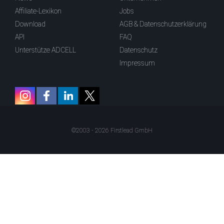
Affiliate-Lexikon
Jobs
Download
AGB & Datenschutzerklärung
API
FAQ
Unterstütze ADCELL
Datenschutz
Impressum
©2003 - 2026 Firstlead GmbH