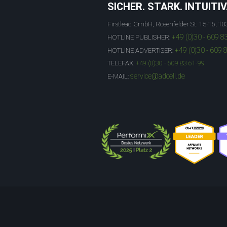
SICHER. STARK. INTUITIV
Firstlead GmbH, Rosenfelder St. 15-16, 10
+49 (0)30 - 609 8
HOTLINE PUBLISHER:
+49 (0)30 - 609 
HOTLINE ADVERTISER:
TELEFAX:
+49 (0)30 - 609 83 61-99
service@adcell.de
E-MAIL: