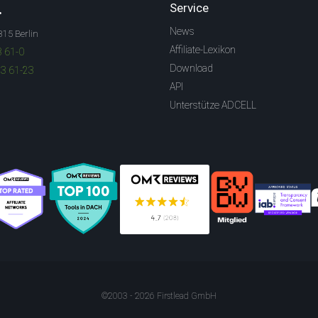
.
Service
News
315 Berlin
Affiliate-Lexikon
3 61-0
Download
83 61-23
API
Unterstütze ADCELL
©2003 - 2026 Firstlead GmbH