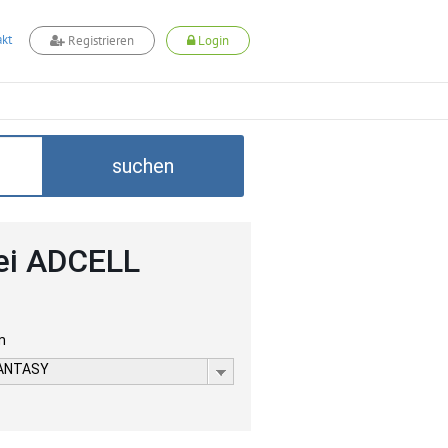
kt
Registrieren
Login
suchen
ei ADCELL
m
FANTASY