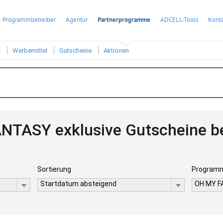
Programmbetreiber
Agentur
Partnerprogramme
ADCELL-Tools
Konta
t
Werbemittel
Gutscheine
Aktionen
NTASY exklusive Gutscheine b
Sortierung
Program
Startdatum absteigend
OH MY 