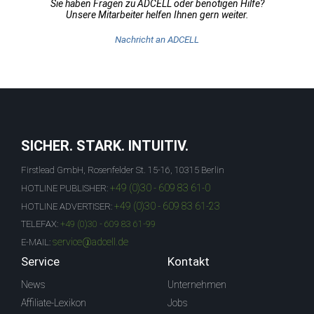
Sie haben Fragen zu ADCELL oder benötigen Hilfe?
Unsere Mitarbeiter helfen Ihnen gern weiter.
Nachricht an ADCELL
SICHER. STARK. INTUITIV.
Firstlead GmbH, Rosenfelder St. 15-16, 10315 Berlin
+49 (0)30 - 609 83 61-0
HOTLINE PUBLISHER:
+49 (0)30 - 609 83 61-23
HOTLINE ADVERTISER:
TELEFAX:
+49 (0)30 - 609 83 61-99
service@adcell.de
E-MAIL:
Service
Kontakt
News
Unternehmen
Affiliate-Lexikon
Jobs