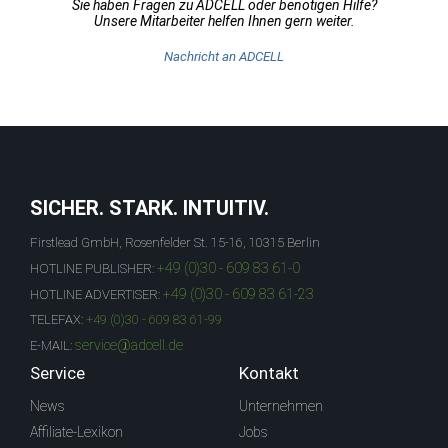
Sie haben Fragen zu ADCELL oder benötigen Hilfe?
Unsere Mitarbeiter helfen Ihnen gern weiter.
Nachricht an ADCELL
SICHER. STARK. INTUITIV.
Firstlead GmbH, Rosenfelder St. 15-16, 10315 Berlin
+49 (0)30 - 609 83 61-0
HOTLINE PUBLISHER:
+49 (0)30 - 609 83 61-23
HOTLINE ADVERTISER:
TELEFAX:
+49 (0)30 - 609 83 61-99
service@adcell.de
E-MAIL:
Service
Kontakt
News
Unternehmen
Affiliate-Lexikon
Jobs