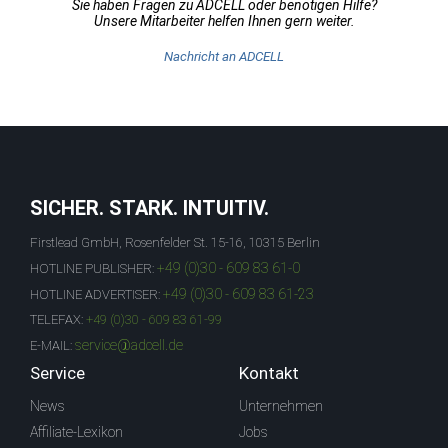
Sie haben Fragen zu ADCELL oder benötigen Hilfe?
Unsere Mitarbeiter helfen Ihnen gern weiter.
Nachricht an ADCELL
SICHER. STARK. INTUITIV.
Firstlead GmbH, Rosenfelder St. 15-16, 10315 Berlin
+49 (0)30 - 609 83 61-0
HOTLINE PUBLISHER:
+49 (0)30 - 609 83 61-23
HOTLINE ADVERTISER:
TELEFAX:
+49 (0)30 - 609 83 61-99
service@adcell.de
E-MAIL:
Service
Kontakt
News
Unternehmen
Affiliate-Lexikon
Jobs