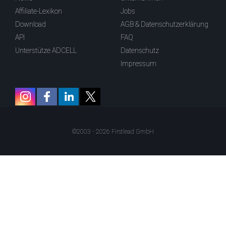
Affiliate-Lexikon
Jobs
Download
AGB & Datenschutzerklärung
API
FAQ
Unterstütze ADCELL
Datenschutz
Impressum
©2003 - 2026 Firstlead GmbH