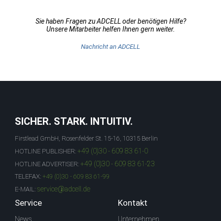
Sie haben Fragen zu ADCELL oder benötigen Hilfe?
Unsere Mitarbeiter helfen Ihnen gern weiter.
Nachricht an ADCELL
SICHER. STARK. INTUITIV.
Firstlead GmbH, Rosenfelder St. 15-16, 10315 Berlin
+49 (0)30 - 609 83 61-0
HOTLINE PUBLISHER:
+49 (0)30 - 609 83 61-23
HOTLINE ADVERTISER:
TELEFAX:
+49 (0)30 - 609 83 61-99
service@adcell.de
E-MAIL:
Service
Kontakt
News
Unternehmen