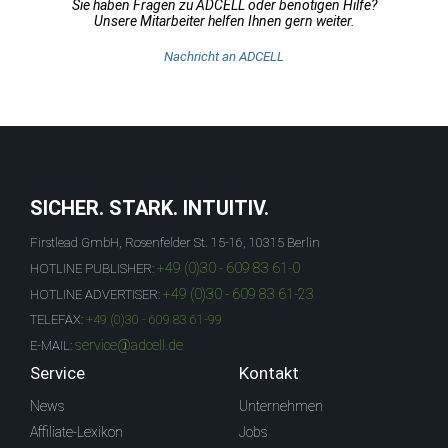
Sie haben Fragen zu ADCELL oder benötigen Hilfe?
Unsere Mitarbeiter helfen Ihnen gern weiter.
Nachricht an ADCELL
SICHER. STARK. INTUITIV.
Firstlead GmbH, Rosenfelder St. 15-16, 10315 Berlin
+49 (0)30 - 609 83 61-0
HOTLINE PUBLISHER:
+49 (0)30 - 609 83 61-23
HOTLINE ADVERTISER:
TELEFAX:
+49 (0)30 - 609 83 61-99
service@adcell.de
E-MAIL:
Service
Kontakt
News
Unternehmen
Affiliate-Lexikon
Jobs