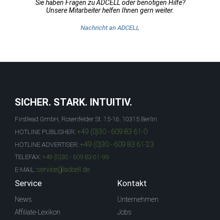
Sie haben Fragen zu ADCELL oder benötigen Hilfe?
Unsere Mitarbeiter helfen Ihnen gern weiter.
Nachricht an ADCELL
SICHER. STARK. INTUITIV.
Firstlead GmbH, Rosenfelder St. 15-16, 10315 Berlin
+49 (0)30 - 609 83 61-0
HOTLINE PUBLISHER:
+49 (0)30 - 609 83 61-23
HOTLINE ADVERTISER:
TELEFAX:
+49 (0)30 - 609 83 61-99
service@adcell.de
E-MAIL:
Service
Kontakt
News
Unternehmen
Affiliate-Lexikon
Jobs