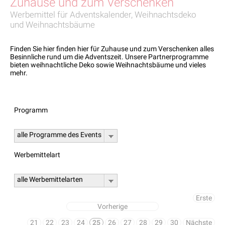
Zuhause und zum Verschenken
Werbemittel für Adventskalender, Weihnachtsdeko
und Weihnachtsbäume
Finden Sie hier finden hier für Zuhause und zum Verschenken alles
Besinnliche rund um die Adventszeit. Unsere Partnerprogramme
bieten weihnachtliche Deko sowie Weihnachtsbäume und vieles
mehr.
Programm
alle Programme des Events
Werbemittelart
alle Werbemittelarten
Erste
Vorherige
21
22
23
24
25
26
27
28
29
30
Nächste