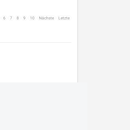
6
7
8
9
10
Nächste
Letzte