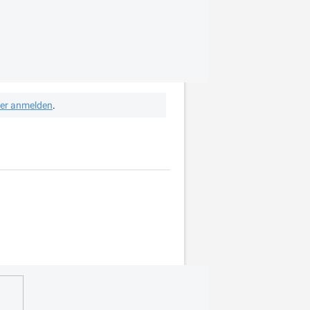
her anmelden
.