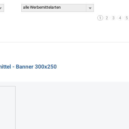
alle Werbemittelarten
1
2
3
4
5
ttel - Banner 300x250