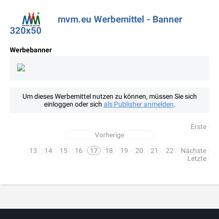
mvm.eu Werbemittel - Banner
320x50
Werbebanner
Um dieses Werbemittel nutzen zu können, müssen Sie sich
einloggen oder sich
als Publisher anmelden
.
Erste
Vorherige
13
14
15
16
17
18
19
20
21
22
Nächste
Letzte