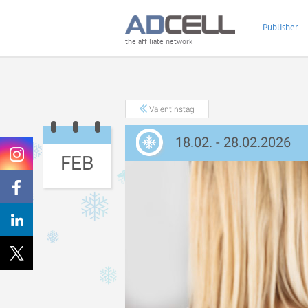
Publisher
the affiliate network
Valentinstag
18.02. - 28.02.2026
FEB