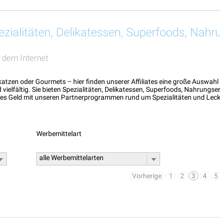
ezialitäten, Delikatessen, Superfoods, Nah
 dem Internet
katzen oder Gourmets – hier finden unserer Affiliates eine große Ausw
vielfältig. Sie bieten Spezialitäten, Delikatessen, Superfoods, Nahrung
res Geld mit unseren Partnerprogrammen rund um Spezialitäten und Lecke
Werbemittelart
alle Werbemittelarten
Vorherige
1
2
3
4
5