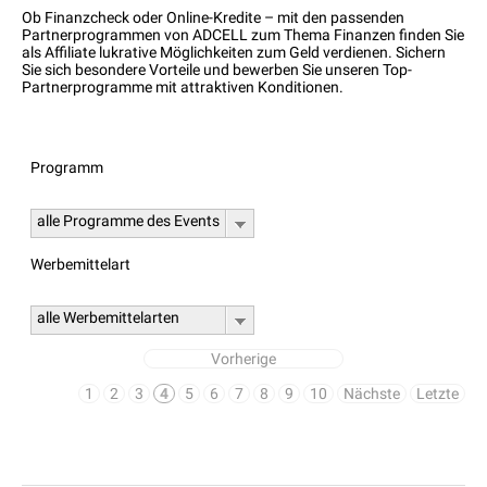
Ob Finanzcheck oder Online-Kredite – mit den passenden
Partnerprogrammen von ADCELL zum Thema Finanzen finden Sie
als Affiliate lukrative Möglichkeiten zum Geld verdienen. Sichern
Sie sich besondere Vorteile und bewerben Sie unseren Top-
Partnerprogramme mit attraktiven Konditionen.
Programm
alle Programme des Events
Werbemittelart
alle Werbemittelarten
Vorherige
1
2
3
4
5
6
7
8
9
10
Nächste
Letzte