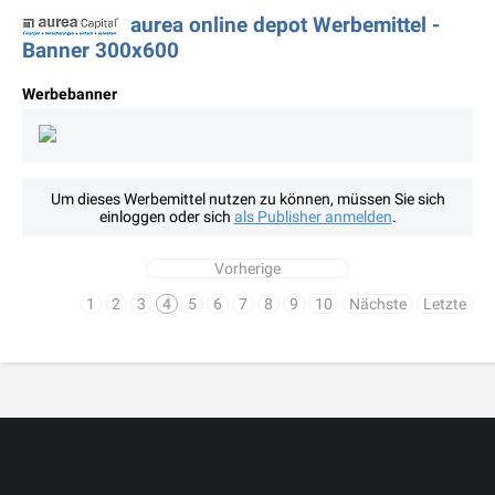
aurea online depot Werbemittel -
Banner 300x600
Werbebanner
Um dieses Werbemittel nutzen zu können, müssen Sie sich
einloggen oder sich
als Publisher anmelden
.
Vorherige
1
2
3
4
5
6
7
8
9
10
Nächste
Letzte