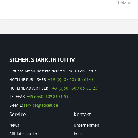
Letzte
SICHER. STARK. INTUITIV.
Firstlead GmbH, Rosenfelder St. 15-16, 10315 Berlin
+49 (0)30 - 609 83 61-0
HOTLINE PUBLISHER:
+49 (0)30 - 609 83 61-23
HOTLINE ADVERTISER:
TELEFAX:
+49 (0)30 - 609 83 61-99
service@adcell.de
E-MAIL:
Service
Kontakt
News
Unternehmen
Affiliate-Lexikon
Jobs