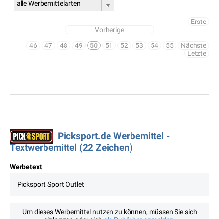
alle Werbemittelarten
Erste
Vorherige
46
47
48
49
50
51
52
53
54
55
Nächste
Letzte
Picksport.de Werbemittel -
Textwerbemittel (22 Zeichen)
Werbetext
Picksport Sport Outlet
Um dieses Werbemittel nutzen zu können, müssen Sie sich