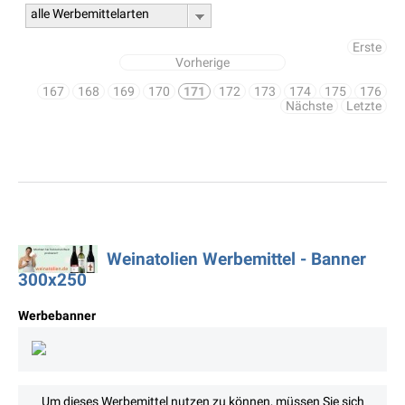
alle Werbemittelarten
Erste
Vorherige
167
168
169
170
171
172
173
174
175
176
Nächste
Letzte
Weinatolien Werbemittel - Banner
300x250
Werbebanner
Um dieses Werbemittel nutzen zu können, müssen Sie sich