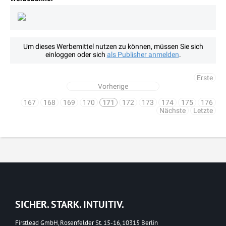
Um dieses Werbemittel nutzen zu können, müssen Sie sich
einloggen oder sich
als Publisher anmelden
.
Erste
Vorherige
167
168
169
170
171
172
173
174
175
176
Nächste
Letzte
SICHER. STARK. INTUITIV.
Firstlead GmbH, Rosenfelder St. 15-16, 10315 Berlin