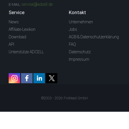
service@adcell.de
E-MAIL:
Service
Kontakt
News
Unternehmen
Affiliate-Lexikon
Jobs
Download
AGB & Datenschutzerklärung
API
FAQ
Unterstütze ADCELL
Datenschutz
Impressum
©2003 - 2026 Firstlead GmbH