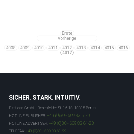
Erste
Vorherige
4008
4009
4010
4011
4012
4013
4014
4015
4016
4017
SICHER. STARK. INTUITIV.
Firstlead GmbH, Rosenfelder St. 15-16, 10315 Berlin
+49 (0)30 - 609 83 61-0
HOTLINE PUBLISHER:
+49 (0)30 - 609 83 61-23
HOTLINE ADVERTISER:
TELEFAX:
+49 (0)30 - 609 83 61-99