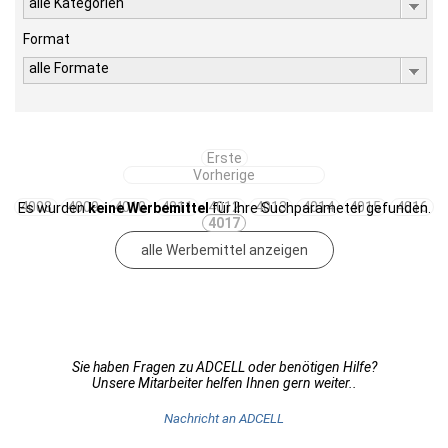
alle Kategorien
Format
alle Formate
Erste
Vorherige
4008
4009
4010
4011
4012
4013
4014
4015
4016
Es wurden
keine Werbemittel
für Ihre Suchparameter gefunden.
4017
alle Werbemittel anzeigen
Sie haben Fragen zu ADCELL oder benötigen Hilfe?
Unsere Mitarbeiter helfen Ihnen gern weiter..
Nachricht an ADCELL