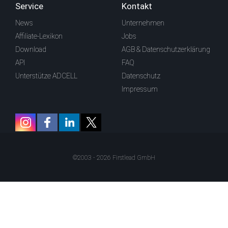
Service
Kontakt
News
Unternehmen
Affiliate-Lexikon
Jobs
Download
AGB & Datenschutzerklärung
API
FAQ
Unterstütze ADCELL
Datenschutz
Impressum
©2003 - 2026 Firstlead GmbH