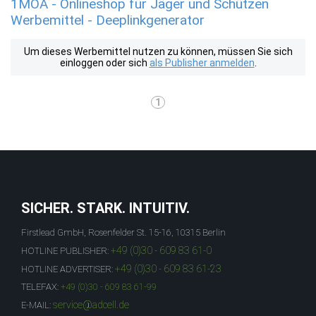
1MOA - Onlineshop für Jäger und Schützen
Werbemittel - Deeplinkgenerator
Um dieses Werbemittel nutzen zu können, müssen Sie sich
einloggen oder sich
als Publisher anmelden
.
1
SICHER. STARK. INTUITIV.
Firstlead GmbH, Rosenfelder St. 15-16, 10315 Berlin
+49 (0)30 - 609 83 61-0
HOTLINE PUBLISHER:
+49 (0)30 - 609 83 61-23
HOTLINE ADVERTISER:
TELEFAX:
+49 (0)30 - 609 83 61-99
service@adcell.de
E-MAIL: