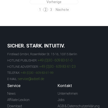
Vorherige
1
2
3
Nächste
SICHER. STARK. INTUITIV.
Firstlead GmbH, Rosenfelder St. 15-16, 10315 Berlin
+49 (0)30 - 609 83 61-0
HOTLINE PUBLISHER:
+49 (0)30 - 609 83 61-23
HOTLINE ADVERTISER:
TELEFAX:
+49 (0)30 - 609 83 61-99
service@adcell.de
E-MAIL:
Service
Kontakt
News
Unternehmen
Affiliate-Lexikon
Jobs
Download
AGB & Datenschutzerklärung