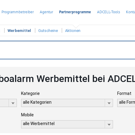
Programmbetreiber
Agentur
Partnerprogramme
ADCELL-Tools
Konta
t
Werbemittel
Gutscheine
Aktionen
boalarm Werbemittel bei ADCE
Kategorie
Format
alle Kategorien
alle Fo
Mobile
alle Werbemittel