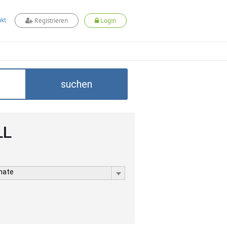
kt
Registrieren
Login
suchen
LL
rmate