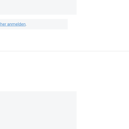
isher anmelden
.