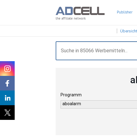
Publisher
the affiliate network
Übersich
a
Programm
aboalarm