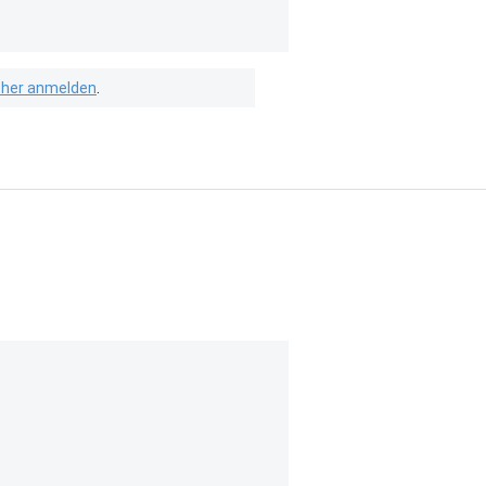
isher anmelden
.